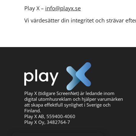
Play X –
info@playx.se
Vi värdesätter din integritet och strävar eft
Play X (tidigare ScreenNet) är ledande inom
digital utomhusreklam och hjälper varumärken
att skapa effektfull synlighet i Sverige och
Finland.
Play X AB, 559400-4060
Play X Oy, 3482764-7