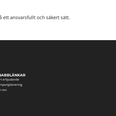
 ett ansvarsfullt och säkert sätt.
NABBLÄNKAR
rt erbjudande
mpanjplanering
 oss