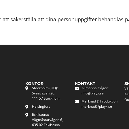
er att säkerställa att dina personuppgifter behandlas på
KONTOR
KONTAKT
S
Stockholm (HQ):
Allmänna frågor:
Vå
Sveavägen 20,
info@playx.se
Ka
111 57 Stockholm
Om
Marknad & Produktion:
Helsingfors
marknad@playx.se
Eskilstuna:
Vägmästarvägen 6,
635 02 Eskilstuna