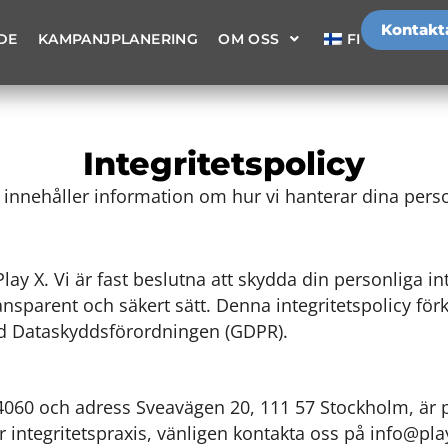
Kontakt
DE
KAMPANJPLANERING
OM OSS
FI
Integritetspolicy
innehåller information om hur vi hanterar dina pers
Play X. Vi är fast beslutna att skydda din personliga in
ansparent och säkert sätt. Denna integritetspolicy för
ed Dataskyddsförordningen (GDPR).
60 och adress Sveavägen 20, 111 57 Stockholm, är p
 integritetspraxis, vänligen kontakta oss på info@pla