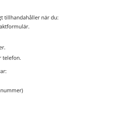
t tillhandahåller när du:
taktformulär.
er.
 telefon.
ar:
onnummer)