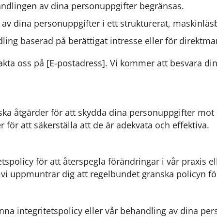
ndlingen av dina personuppgifter begränsas.
av dina personuppgifter i ett strukturerat, maskinläs
ng baserad på berättigat intresse eller för direktma
ntakta oss på [E-postadress]. Vi kommer att besvara d
ska åtgärder för att skydda dina personuppgifter mot o
för att säkerställa att de är adekvata och effektiva.
policy för att återspegla förändringar i vår praxis ell
vi uppmuntrar dig att regelbundet granska policyn för
nna integritetspolicy eller vår behandling av dina per