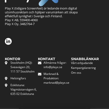
Play X (tidigare ScreenNet) är ledande inom digital
utomhusreklam och hjälper varumärken att skapa
effektfull synlighet i Sverige och Finland.
Play X AB, 559400-4060
Play X Oy, 3482764-7
KONTOR
KONTAKT
SNABBLÄNKAR
Stockholm (HQ):
Allmänna frågor:
Vårt erbjudande
Sveavägen 20,
info@playx.se
Kampanjplanering
111 57 Stockholm
Om oss
Marknad &
Helsingfors
Produktion:
marknad@playx.se
Eskilstuna:
Vägmästarvägen 6,
635 02 Eskilstuna